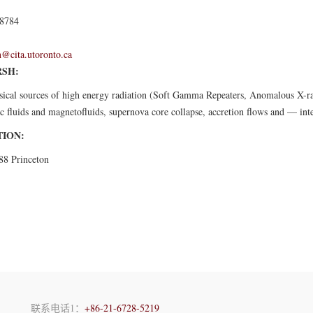
8784
@cita.utoronto.ca
SH:
sical sources of high energy radiation (Soft Gamma Repeaters, Anomalous X-r
tic fluids and magnetofluids, supernova core collapse, accretion flows and — int
ION:
88 Princeton
联系电话1：
+86-21-6728-5219